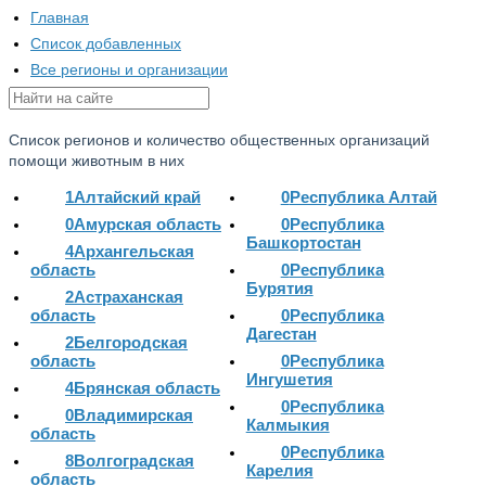
Главная
Список добавленных
Все регионы и организации
Список регионов и количество общественных организаций
помощи животным в них
1
Алтайский край
0
Республика Алтай
0
Амурская область
0
Республика
Башкортостан
4
Архангельская
область
0
Республика
Бурятия
2
Астраханская
область
0
Республика
Дагестан
2
Белгородская
область
0
Республика
Ингушетия
4
Брянская область
0
Республика
0
Владимирская
Калмыкия
область
0
Республика
8
Волгоградская
Карелия
область