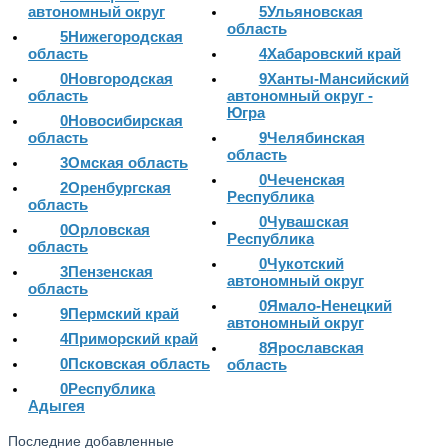
автономный округ
5
Ульяновская
область
5
Нижегородская
область
4
Хабаровский край
0
Новгородская
9
Ханты-Мансийский
область
автономный округ -
Югра
0
Новосибирская
область
9
Челябинская
область
3
Омская область
0
Чеченская
2
Оренбургская
Республика
область
0
Чувашская
0
Орловская
Республика
область
0
Чукотский
3
Пензенская
автономный округ
область
0
Ямало-Ненецкий
9
Пермский край
автономный округ
4
Приморский край
8
Ярославская
0
Псковская область
область
0
Республика
Адыгея
Последние добавленные