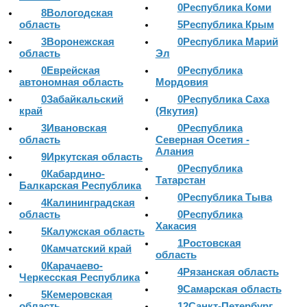
0
Республика Коми
8
Вологодская
область
5
Республика Крым
3
Воронежская
0
Республика Марий
область
Эл
0
Еврейская
0
Республика
автономная область
Мордовия
0
Забайкальский
0
Республика Саха
край
(Якутия)
3
Ивановская
0
Республика
область
Северная Осетия -
Алания
9
Иркутская область
0
Республика
0
Кабардино-
Татарстан
Балкарская Республика
0
Республика Тыва
4
Калининградская
область
0
Республика
Хакасия
5
Калужская область
1
Ростовская
0
Камчатский край
область
0
Карачаево-
4
Рязанская область
Черкесская Республика
9
Самарская область
5
Кемеровская
область
12
Санкт-Петербург