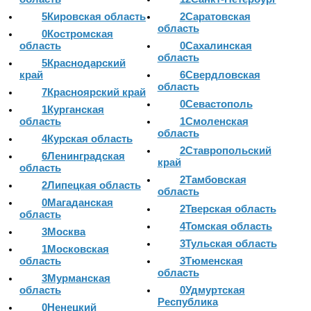
5
Кировская область
2
Саратовская
область
0
Костромская
область
0
Сахалинская
область
5
Краснодарский
край
6
Свердловская
область
7
Красноярский край
0
Севастополь
1
Курганская
область
1
Смоленская
область
4
Курская область
2
Ставропольский
6
Ленинградская
край
область
2
Тамбовская
2
Липецкая область
область
0
Магаданская
2
Тверская область
область
4
Томская область
3
Москва
3
Тульская область
1
Московская
область
3
Тюменская
область
3
Мурманская
область
0
Удмуртская
Республика
0
Ненецкий